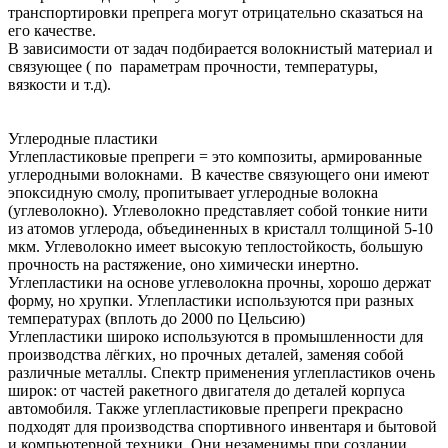
транспортировки препрега могут отрицательно сказаться на
его качестве.
В зависимости от задач подбирается волокнистый материал и
связующее ( по параметрам прочности, температуры,
вязкости и т.д).
Углеродные пластики
Углепластиковые препреги = это композиты, армированные
углеродными волокнами. В качестве связующего они имеют
эпоксидную смолу, пропитывает углеродные волокна
(углеволокно). Углеволокно представляет собой тонкие нити
из атомов углерода, объединенных в кристалл толщиной 5-10
мкм. Углеволокно имеет высокую теплостойкость, большую
прочность на растяжение, оно химически инертно.
Углепластики на основе углеволокна прочны, хорошо держат
форму, но хрупки. Углепластики используются при разных
температурах (вплоть до 2000 по Цельсию)
Углепластики широко используются в промышленности для
производства лёгких, но прочных деталей, заменяя собой
различные металлы. Спектр применения углепластиков очень
широк: от частей ракетного двигателя до деталей корпуса
автомобиля. Также углепластиковые препреги прекрасно
подходят для производства спортивного инвентаря и бытовой
и компьютерной техники. Они незаменимы при создании