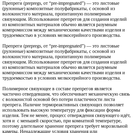
Препреги (prepregs, от “pre-impregnated”) — это листовые
(рулонные) композитные полуфабрикаты, с основой из
волокнистого материала, пропитанную полимерным
связующим. Использование препрегов для создания изделий
из композитных материалов обычно является разумным
компромиссом между механическими качествами изделия и
трудоемкостью в условиях мелкосерийного производства.
Препреги (prepregs, от “pre-impregnated”) — это листовые
(рулонные) композитные полуфабрикаты, с основой из
волокнистого материала, пропитанную полимерным
связующим. Использование препрегов для создания изделий
из композитных материалов обычно является разумным
компромиссом между механическими качествами изделия и
трудоемкостью в условиях мелкосерийного производства.
Полимерное связующее в составе препрегов является
частично отвердевшим, что обеспечивает механическую связь
с волокнистой основой без потери пластичности листа
препрега. Наличие термореактивных связующих позволяет
использовать высокую температуру для фиксации формы
изделия. Тем не менее, процесс отверждения связующего идёт,
хотя и с меньшей скоростью, при комнатной температуре,
поэтому длительное хранение препрега требует морозильной
камеры. Ненадлежащие условия хранения или