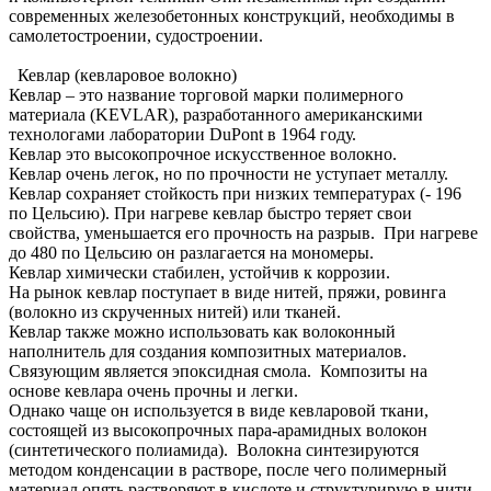
современных железобетонных конструкций, необходимы в
самолетостроении, судостроении.
Кевлар (кевларовое волокно)
Кевлар – это название торговой марки полимерного
материала (KEVLAR), разработанного американскими
технологами лаборатории DuPont в 1964 году.
Кевлар это высокопрочное искусственное волокно.
Кевлар очень легок, но по прочности не уступает металлу.
Кевлар сохраняет стойкость при низких температурах (- 196
по Цельсию). При нагреве кевлар быстро теряет свои
свойства, уменьшается его прочность на разрыв. При нагреве
до 480 по Цельсию он разлагается на мономеры.
Кевлар химически стабилен, устойчив к коррозии.
На рынок кевлар поступает в виде нитей, пряжи, ровинга
(волокно из скрученных нитей) или тканей.
Кевлар также можно использовать как волоконный
наполнитель для создания композитных материалов.
Связующим является эпоксидная смола. Композиты на
основе кевлара очень прочны и легки.
Однако чаще он используется в виде кевларовой ткани,
состоящей из высокопрочных пара-арамидных волокон
(синтетического полиамида). Волокна синтезируются
методом конденсации в растворе, после чего полимерный
материал опять растворяют в кислоте и структурирую в нити