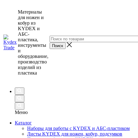
Материалы
для ножен и
кобур из
KYDEX и
АБС-
пластика,
инструменты
и
оборудование,
производство
изделий из
пластика
Меню
Каталог
Наборы для работы с KYDEX и АБС-пластиком
Листы KYDEX для ножен, кобур, подсумков