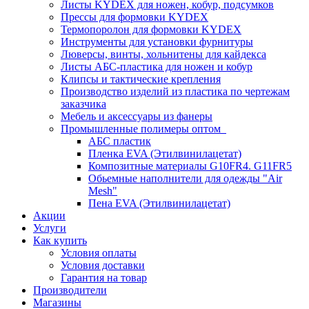
Листы KYDEX для ножен, кобур, подсумков
Прессы для формовки KYDEX
Термопоролон для формовки KYDEX
Инструменты для установки фурнитуры
Люверсы, винты, хольнитены для кайдекса
Листы АБС-пластика для ножен и кобур
Клипсы и тактические крепления
Производство изделий из пластика по чертежам
заказчика
Мебель и аксессуары из фанеры
Промышленные полимеры оптом
АБС пластик
Пленка EVA (Этилвинилацетат)
Композитные материалы G10FR4. G11FR5
Обьемные наполнители для одежды "Air
Mesh"
Пена EVA (Этилвинилацетат)
Акции
Услуги
Как купить
Условия оплаты
Условия доставки
Гарантия на товар
Производители
Магазины