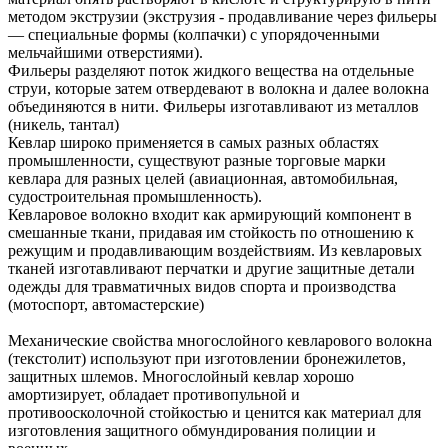
методом экструзии (экструзия - продавливание через фильеры
— специальные формы (колпачки) с упорядоченными
мельчайшими отверстиями).
Фильеры разделяют поток жидкого вещества на отдельные
струи, которые затем отвердевают в волокна и далее волокна
объединяются в нити. Фильеры изготавливают из металлов
(никель, тантал)
Кевлар широко применяется в самых разных областях
промышленности, существуют разные торговые марки
кевлара для разных целей (авиационная, автомобильная,
судостроительная промышленность).
Кевларовое волокно входит как армирующий компонент в
смешанные ткани, придавая им стойкость по отношению к
режущим и продавливающим воздействиям. Из кевларовых
тканей изготавливают перчатки и другие защитные детали
одежды для травматичных видов спорта и производства
(мотоспорт, автомастерские)
Механические свойства многослойного кевларового волокна
(текстолит) используют при изготовлении бронежилетов,
защитных шлемов. Многослойный кевлар хорошо
амортизирует, обладает противопульной и
противоосколочной стойкостью и ценится как материал для
изготовления защитного обмундирования полиции и