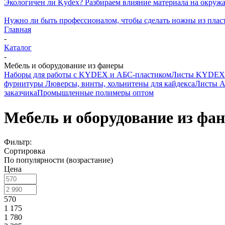
Экологичен ли Kydex? Разбираем влияние материала на окру
Нужно ли быть профессионалом, чтобы сделать ножны из плас
Главная
-
Каталог
-
Мебель и оборудование из фанеры
Наборы для работы с KYDEX и АБС-пластиком
Листы KYDEX д
фурнитуры
Люверсы, винты, хольнитены для кайдекса
Листы А
заказчика
Промышленные полимеры оптом
Мебель и оборудование из фа
Фильтр:
Сортировка
По популярности (возрастание)
Цена
570
1 175
1 780