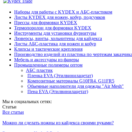
Наборы для работы с KYDEX и АБС-пластиком
Листы KYDEX для ножен, кобур, подсумков
Прессы для формовки KYDEX
Термопоролон для формовки KYDEX
Инструменты для установки фурнитуры
Люверсы, винты, хольнитены для кайдекса
Листы АБС-пластика для ножен и кобур
Клипсы и тактические крепления
Производство изделий из пластика по чертежам заказчик
Мебель и аксессуары из фанеры
Промышленные полимеры оптом
АБС пластик
Пленка EVA (Этилвинилацетат)
Композитные материалы G10FR4. G11FR5
Обьемные наполнители для одежды "Air Mesh"
Пена EVA (Этилвинилацетат)
Мы в социальных сетях:
Статьи
Все статьи
Можно ли сделать ножны из кайдекса своими руками?