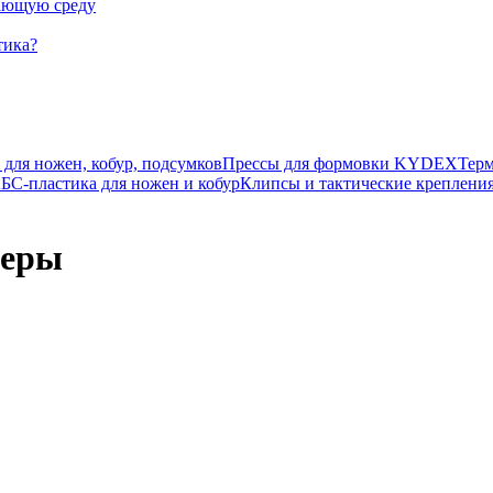
жающую среду
тика?
ля ножен, кобур, подсумков
Прессы для формовки KYDEX
Тер
БС-пластика для ножен и кобур
Клипсы и тактические креплени
неры