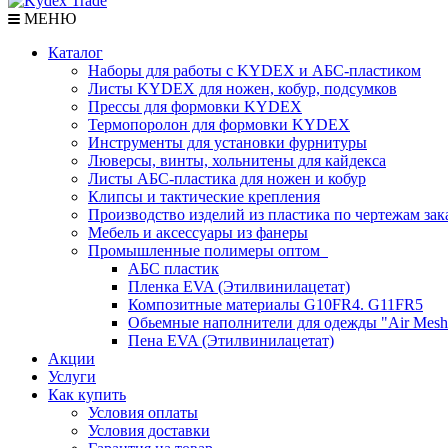
МЕНЮ
Каталог
Наборы для работы с KYDEX и АБС-пластиком
Листы KYDEX для ножен, кобур, подсумков
Прессы для формовки KYDEX
Термопоролон для формовки KYDEX
Инструменты для установки фурнитуры
Люверсы, винты, хольнитены для кайдекса
Листы АБС-пластика для ножен и кобур
Клипсы и тактические крепления
Производство изделий из пластика по чертежам зак
Мебель и аксессуары из фанеры
Промышленные полимеры оптом
АБС пластик
Пленка EVA (Этилвинилацетат)
Композитные материалы G10FR4. G11FR5
Обьемные наполнители для одежды "Air Mesh
Пена EVA (Этилвинилацетат)
Акции
Услуги
Как купить
Условия оплаты
Условия доставки