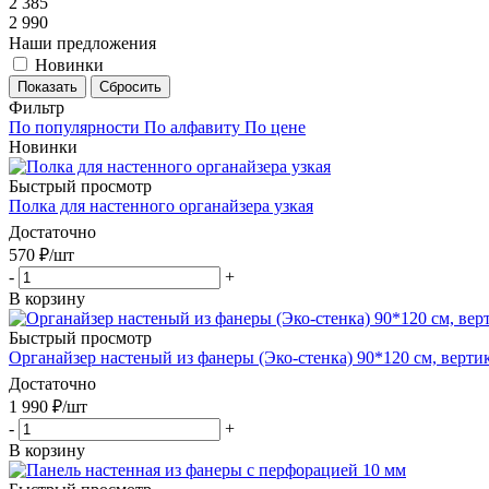
2 385
2 990
Наши предложения
Новинки
Показать
Сбросить
Фильтр
По популярности
По алфавиту
По цене
Новинки
Быстрый просмотр
Полка для настенного органайзера узкая
Достаточно
570
₽
/шт
-
+
В корзину
Быстрый просмотр
Органайзер настеный из фанеры (Эко-стенка) 90*120 см, верти
Достаточно
1 990
₽
/шт
-
+
В корзину