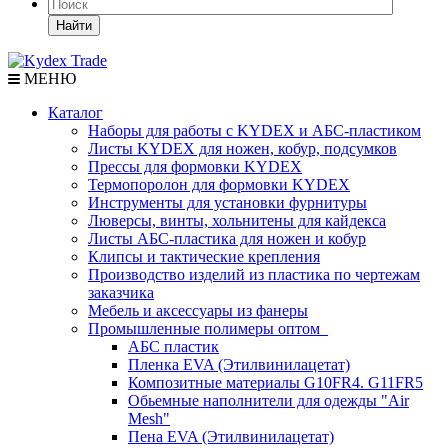
Найти
МЕНЮ
Каталог
Наборы для работы с KYDEX и АБС-пластиком
Листы KYDEX для ножен, кобур, подсумков
Прессы для формовки KYDEX
Термопоролон для формовки KYDEX
Инструменты для установки фурнитуры
Люверсы, винты, хольнитены для кайдекса
Листы АБС-пластика для ножен и кобур
Клипсы и тактические крепления
Производство изделий из пластика по чертежам
заказчика
Мебель и аксессуары из фанеры
Промышленные полимеры оптом
АБС пластик
Пленка EVA (Этилвинилацетат)
Композитные материалы G10FR4. G11FR5
Обьемные наполнители для одежды "Air
Mesh"
Пена EVA (Этилвинилацетат)