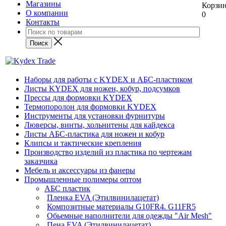
Магазины
Корзи
О компании
0
Контакты
Наборы для работы с KYDEX и АБС-пластиком
Листы KYDEX для ножен, кобур, подсумков
Прессы для формовки KYDEX
Термопоролон для формовки KYDEX
Инструменты для установки фурнитуры
Люверсы, винты, хольнитены для кайдекса
Листы АБС-пластика для ножен и кобур
Клипсы и тактические крепления
Производство изделий из пластика по чертежам
заказчика
Мебель и аксессуары из фанеры
Промышленные полимеры оптом
АБС пластик
Пленка EVA (Этилвинилацетат)
Композитные материалы G10FR4. G11FR5
Обьемные наполнители для одежды "Air Mesh"
Пена EVA (Этилвинилацетат)