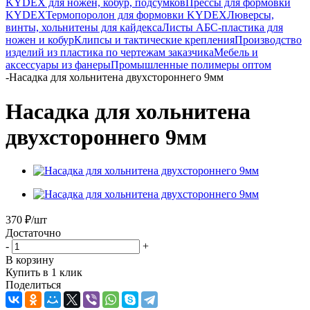
KYDEX для ножен, кобур, подсумков
Прессы для формовки
KYDEX
Термопоролон для формовки KYDEX
Люверсы,
винты, хольнитены для кайдекса
Листы АБС-пластика для
ножен и кобур
Клипсы и тактические крепления
Производство
изделий из пластика по чертежам заказчика
Мебель и
аксессуары из фанеры
Промышленные полимеры оптом
-
Насадка для хольнитена двухстороннего 9мм
Насадка для хольнитена
двухстороннего 9мм
370
₽
/шт
Достаточно
-
+
В корзину
Купить в 1 клик
Поделиться