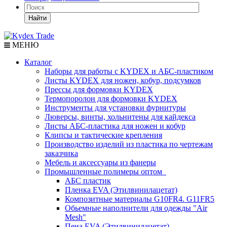
Найти
МЕНЮ
Каталог
Наборы для работы с KYDEX и АБС-пластиком
Листы KYDEX для ножен, кобур, подсумков
Прессы для формовки KYDEX
Термопоролон для формовки KYDEX
Инструменты для установки фурнитуры
Люверсы, винты, хольнитены для кайдекса
Листы АБС-пластика для ножен и кобур
Клипсы и тактические крепления
Производство изделий из пластика по чертежам
заказчика
Мебель и аксессуары из фанеры
Промышленные полимеры оптом
АБС пластик
Пленка EVA (Этилвинилацетат)
Композитные материалы G10FR4. G11FR5
Обьемные наполнители для одежды "Air
Mesh"
Пена EVA (Этилвинилацетат)