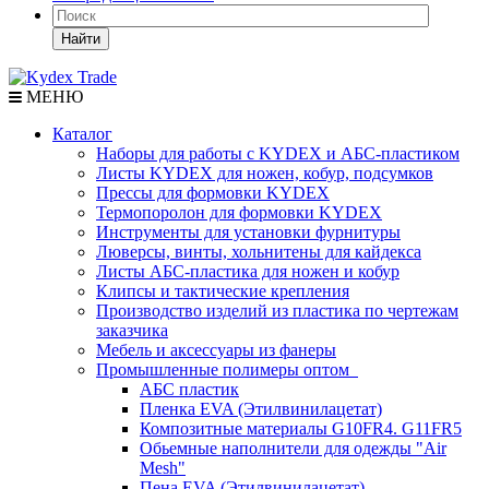
Найти
МЕНЮ
Каталог
Наборы для работы с KYDEX и АБС-пластиком
Листы KYDEX для ножен, кобур, подсумков
Прессы для формовки KYDEX
Термопоролон для формовки KYDEX
Инструменты для установки фурнитуры
Люверсы, винты, хольнитены для кайдекса
Листы АБС-пластика для ножен и кобур
Клипсы и тактические крепления
Производство изделий из пластика по чертежам
заказчика
Мебель и аксессуары из фанеры
Промышленные полимеры оптом
АБС пластик
Пленка EVA (Этилвинилацетат)
Композитные материалы G10FR4. G11FR5
Обьемные наполнители для одежды "Air
Mesh"
Пена EVA (Этилвинилацетат)