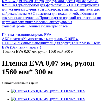
KYDEX для ножен, кобур, подсумков
Прессы для формовки
KYDEX
Термопоролон для формовки KYDEX
Инструменты
для установки фурнитуры
Люверсы, винты, хольнитены для
кайдекса
Листы АБС-пластика для ножен и кобур
Клипсы и
тактические крепления
Производство изделий из пластика по
чертежам заказчика
Мебель и аксессуары из
фанеры
Промышленные полимеры оптом
-
Пленка этилвинилацетат, EVA
АБС пластик
Композитные материалы G10FR4.
G11FR5
Обьемные наполнители для одежды "Air Mesh"
Пена
EVA (Этилвинилацетат)
-
Пленка EVA 0,07 мм, рулон 1560 мм* 300 м
Пленка EVA 0,07 мм, рулон
1560 мм* 300 м
Ознакомительная цена